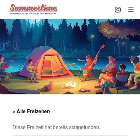
Zum
Instagra
Mo
Inhalt
Summertime Göttingen
springen
« Alle Freizeiten
Diese Freizeit hat bereits stattgefunden.