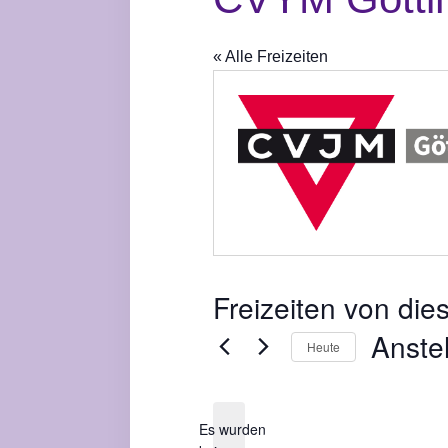
« Alle Freizeiten
Freizeiten von die
Anste
Heute
D
a
Es wurden
t