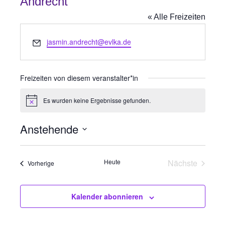
Andrecht
« Alle Freizeiten
E
jasmin.andrecht@evlka.de
m
a
i
Freizeiten von diesem veranstalter*in
l
Es wurden keine Ergebnisse gefunden.
H
i
n
Anstehende
w
e
D
i
s
a
Heute
Nächste
Freizeiten
Vorherige
t
Freizeiten
u
Kalender abonnieren
m
w
ä