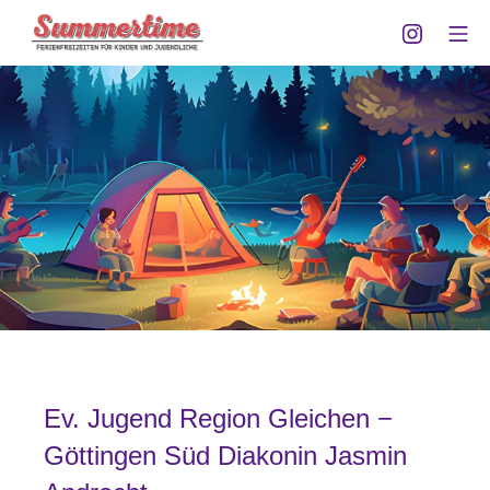
Zum
Instagra
Mo
Inhalt
Summertime Göttingen
springen
Ev. Jugend Region Gleichen −
Göttingen Süd Diakonin Jasmin