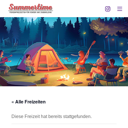
Zum
Instagra
Mo
Inhalt
Summertime Göttingen
springen
« Alle Freizeiten
Diese Freizeit hat bereits stattgefunden.