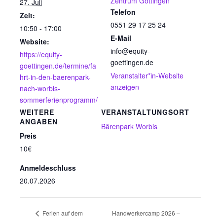
Zentrum Göttingen
27. Juli
Telefon
Zeit:
0551 29 17 25 24
10:50 - 17:00
E-Mail
Website:
info@equity-
https://equity-
goettingen.de
goettingen.de/termine/fa
Veranstalter*in-Website
hrt-in-den-baerenpark-
anzeigen
nach-worbis-
sommerferienprogramm/
WEITERE
VERANSTALTUNGSORT
ANGABEN
Bärenpark Worbis
Preis
10€
Anmeldeschluss
20.07.2026
Handwerkercamp 2026 –
Ferien auf dem