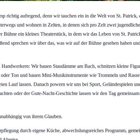
 richtig aufregend, denn wir tauchen ein in die Welt von St. Patrick,
nterwegs und wohnen in Zelten, in denen sich pro Zelt zwei jugendli
er Bühne ein kleines Theaterstück, in dem wir das Leben von St. Patric
eßend sprechen wir über das, was wir auf der Bühne gesehen haben un
n Handwerkern: Wir bauen Staudämme am Bach, schnitzen kleine Figure
n oder Ton und bauen Mini-Musikinstrumente wie Trommeln und Rasseln
reien Lauf lassen. Danach powern wir uns bei Sport, Geländespielen un
achten oder der Gute-Nacht-Geschichte lassen wir den Tag gemeinsam a
 unabhängig von ihrem Glauben.
lverpflegung durch eigene Küche, abwechslungsreiches Programm, ge
nd Abreise