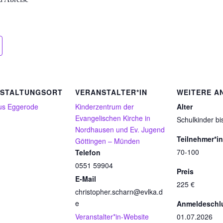
STALTUNGSORT
VERANSTALTER*IN
WEITERE A
us Eggerode
Kinderzentrum der
Alter
Evangelischen Kirche in
Schulkinder bi
Nordhausen und Ev. Jugend
Teilnehmer*i
Göttingen – Münden
70-100
Telefon
0551 59904
Preis
E-Mail
225 €
christopher.scharn@evlka.d
e
Anmeldeschl
Veranstalter*in-Website
01.07.2026