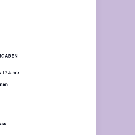
NGABEN
s 12 Jahre
nnen
uss