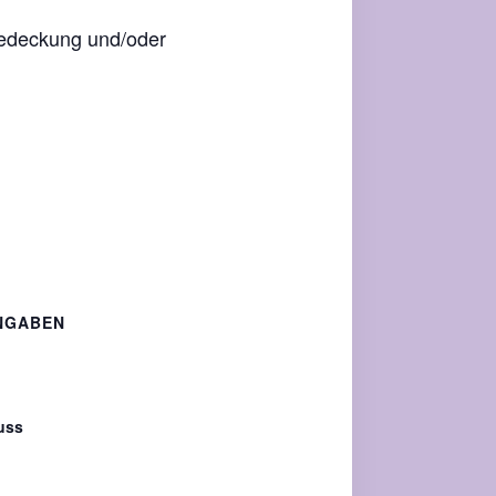
bedeckung und/oder
NGABEN
uss