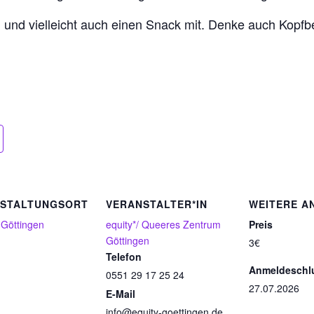
n und vielleicht auch einen Snack mit. Denke auch Kopf
STALTUNGSORT
VERANSTALTER*IN
WEITERE A
 Göttingen
equity*/ Queeres Zentrum
Preis
Göttingen
3€
Telefon
Anmeldeschl
0551 29 17 25 24
27.07.2026
E-Mail
info@equity-goettingen.de