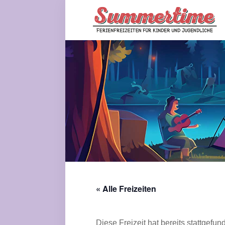
Zum
Inhalt
springen
Summertime Gött
« Alle Freizeiten
Diese Freizeit hat bereits stattgefun