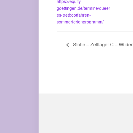
https://equity-
goettingen.de/termine/queer
es-tretbootfahren-
sommerferienprogramm/
Stolle – Zeltlager C – Wilde