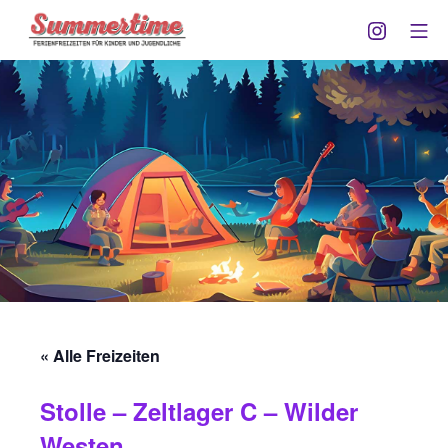
Zum
Instagra
Mo
Inhalt
Summertime Göttingen
springen
« Alle Freizeiten
Stolle – Zeltlager C – Wilder
Westen