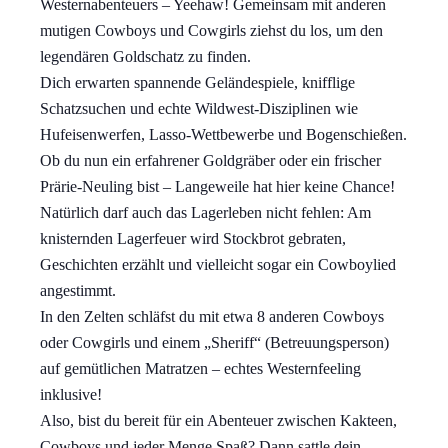
Westernabenteuers – Yeehaw! Gemeinsam mit anderen
mutigen Cowboys und Cowgirls ziehst du los, um den
legendären Goldschatz zu finden.
Dich erwarten spannende Geländespiele, knifflige
Schatzsuchen und echte Wildwest-Disziplinen wie
Hufeisenwerfen, Lasso-Wettbewerbe und Bogenschießen.
Ob du nun ein erfahrener Goldgräber oder ein frischer
Prärie-Neuling bist – Langeweile hat hier keine Chance!
Natürlich darf auch das Lagerleben nicht fehlen: Am
knisternden Lagerfeuer wird Stockbrot gebraten,
Geschichten erzählt und vielleicht sogar ein Cowboylied
angestimmt.
In den Zelten schläfst du mit etwa 8 anderen Cowboys
oder Cowgirls und einem „Sheriff“ (Betreuungsperson)
auf gemütlichen Matratzen – echtes Westernfeeling
inklusive!
Also, bist du bereit für ein Abenteuer zwischen Kakteen,
Cowboys und jeder Menge Spaß? Dann sattle dein