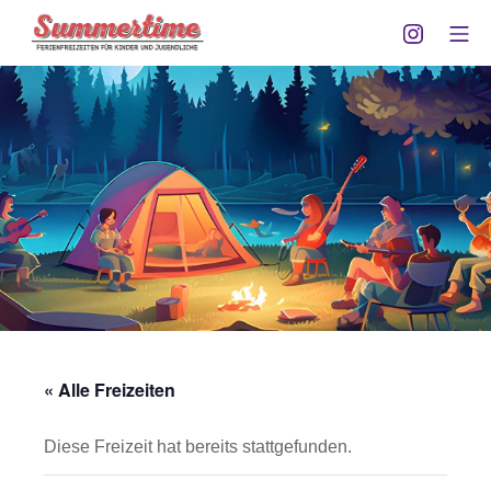
Zum
Instagra
Mo
Inhalt
Summertime Göttingen
springen
« Alle Freizeiten
Diese Freizeit hat bereits stattgefunden.