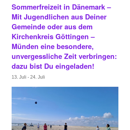
Sommerfreizeit in Dänemark –
Mit Jugendlichen aus Deiner
Gemeinde oder aus dem
Kirchenkreis Göttingen –
Münden eine besondere,
unvergessliche Zeit verbringen:
dazu bist Du eingeladen!
13. Juli
-
24. Juli