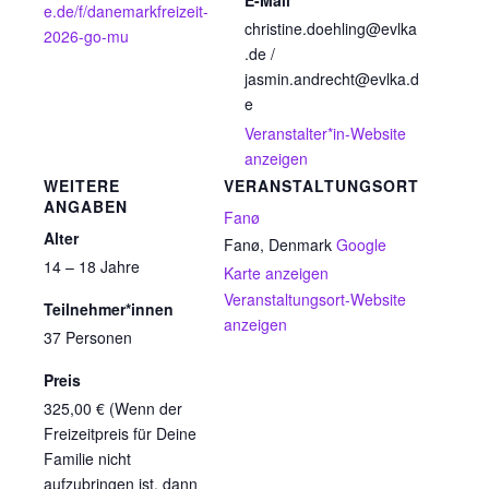
e.de/f/danemarkfreizeit-
christine.doehling@evlka
2026-go-mu
.de /
jasmin.andrecht@evlka.d
e
Veranstalter*in-Website
anzeigen
WEITERE
VERANSTALTUNGSORT
ANGABEN
Fanø
Alter
Fanø
,
Denmark
Google
14 – 18 Jahre
Karte anzeigen
Veranstaltungsort-Website
Teilnehmer*innen
anzeigen
37 Personen
Preis
325,00 € (Wenn der
Freizeitpreis für Deine
Familie nicht
aufzubringen ist, dann