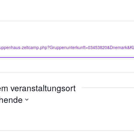
e/gruppenhaus-zeltcamp.php?Gruppenunterkunft=03453820&Dnemark&
em veranstaltungsort
hende