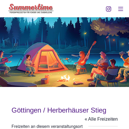
Zum
Instagra
Mo
Inhalt
Summertime Göttingen
springen
Göttingen / Herberhäuser Stieg
« Alle Freizeiten
Freizeiten an diesem veranstaltungsort